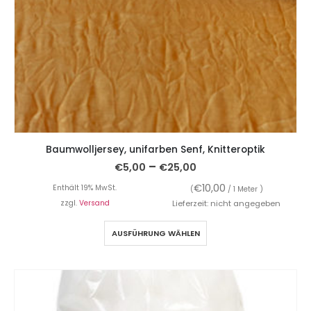
Baumwolljersey, unifarben Senf, Knitteroptik
–
€
5,00
€
25,00
€
10,00
Enthält 19% MwSt.
(
/ 1 Meter )
zzgl.
Versand
Lieferzeit: nicht angegeben
AUSFÜHRUNG WÄHLEN