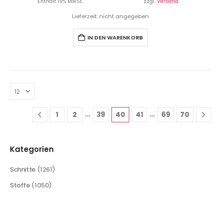
Enthält 19% MwSt.
zzgl.
Versand
Lieferzeit: nicht angegeben
IN DEN WARENKORB
…
…
1
2
39
40
41
69
70
Kategorien
Schnitte
(1261)
Stoffe
(1050)