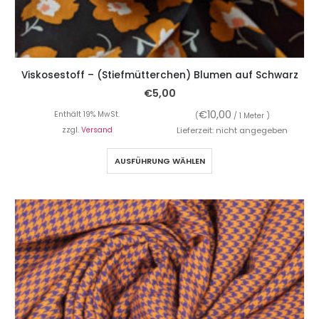
Viskosestoff – (Stiefmütterchen) Blumen auf Schwarz
€
5,00
€
10,00
Enthält 19% MwSt.
(
/ 1 Meter )
zzgl.
Versand
Lieferzeit: nicht angegeben
AUSFÜHRUNG WÄHLEN