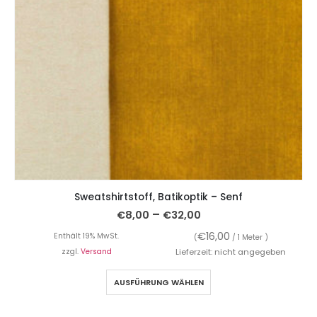
Sweatshirtstoff, Batikoptik – Senf
–
€
8,00
€
32,00
€
16,00
Enthält 19% MwSt.
(
/ 1 Meter )
zzgl.
Versand
Lieferzeit: nicht angegeben
AUSFÜHRUNG WÄHLEN