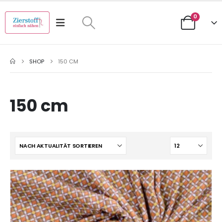
0
SHOP
150 CM
150 cm