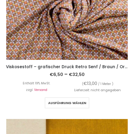
Viskosestoff – grafischer Druck Retro Senf / Braun / Orange
–
€
6,50
€
32,50
€
13,00
Enthält 19% MwSt.
(
/ 1 Meter )
zzgl.
Versand
Lieferzeit: nicht angegeben
AUSFÜHRUNG WÄHLEN