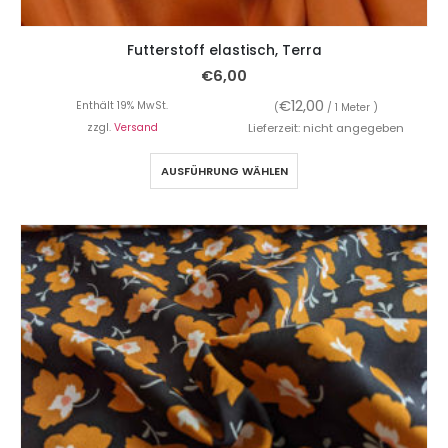
Futterstoff elastisch, Terra
€
6,00
€
12,00
Enthält 19% MwSt.
(
/ 1 Meter )
zzgl.
Versand
Lieferzeit: nicht angegeben
AUSFÜHRUNG WÄHLEN