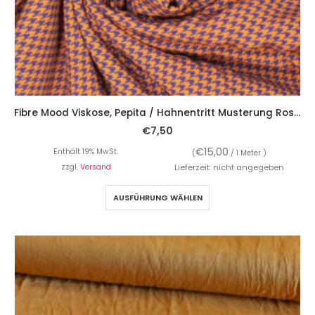
Fibre Mood Viskose, Pepita / Hahnentritt Musterung Rost / Marine
€
7,50
€
15,00
Enthält 19% MwSt.
(
/ 1 Meter )
zzgl.
Versand
Lieferzeit: nicht angegeben
AUSFÜHRUNG WÄHLEN