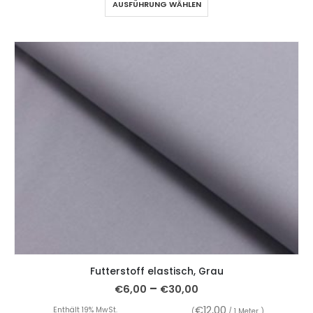
AUSFÜHRUNG WÄHLEN
Futterstoff elastisch, Grau
–
€
6,00
€
30,00
€
12,00
Enthält 19% MwSt.
(
/ 1 Meter )