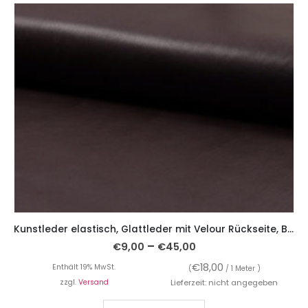
Kunstleder elastisch, Glattleder mit Velour Rückseite, Braun
–
€
9,00
€
45,00
€
18,00
Enthält 19% MwSt.
(
/ 1 Meter )
zzgl.
Versand
Lieferzeit: nicht angegeben