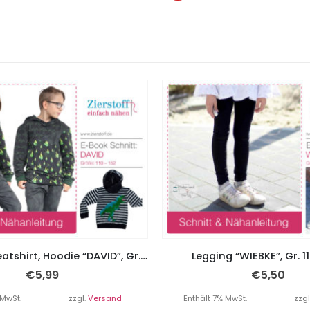
Kapuzensweatshirt, Hoodie “DAVID”, Gr. 110 – 152
Legging “WIEBKE”, Gr. 11
€
5,99
€
5,50
 MwSt.
zzgl.
Versand
Enthält 7% MwSt.
zzgl