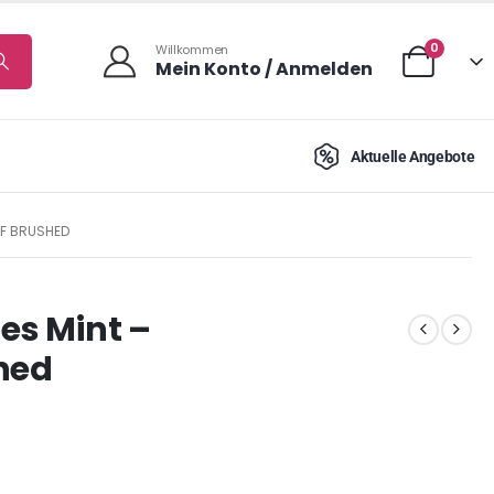
0
Willkommen
Mein Konto / Anmelden
Aktuelle Angebote
FF BRUSHED
es Mint –
hed