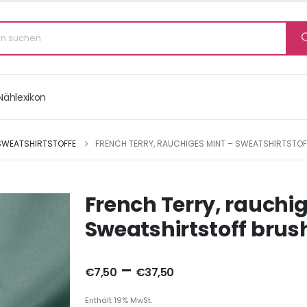
Nählexikon
SWEATSHIRTSTOFFE
FRENCH TERRY, RAUCHIGES MINT – SWEATSHIRTSTO
French Terry, rauchig
Sweatshirtstoff brus
–
€
7,50
€
37,50
Enthält 19% MwSt.