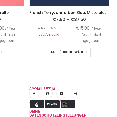
ralle
French Terry, unifarben Blau, Mittelblau, Sweatshirtstoff brushed
–
0
€
7,50
€
37,50
,00
€
15,00
Enthält 19% MwSt.
/ 1 Meter )
(
/ 1 Meter )
rzeit: nicht
zzgl.
Versand
Lieferzeit: nicht
gegeben
angegeben
EN
AUSFÜHRUNG WÄHLEN
SOCIAL MEDIA
ZAHLUNGSARTEN
DEINE
DATENSCHUTZEINSTELLUNGEN