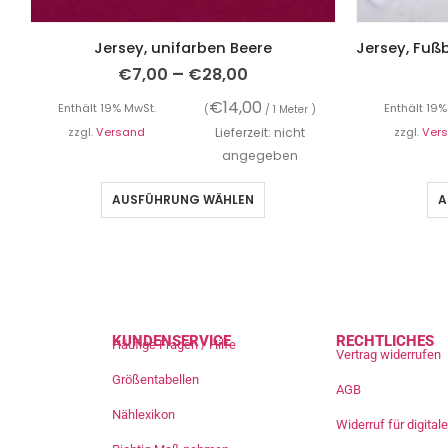
Jersey, unifarben Beere
–
€
7,00
€
28,00
€
14,00
Enthält 19% MwSt.
Enthält 19%
(
/ 1 Meter )
zzgl.
Versand
Lieferzeit: nicht
zzgl.
Ver
angegeben
AUSFÜHRUNG WÄHLEN
A
KUNDENSERVICE
RECHTLICHES
Häufige Fragen / Hilfe
Vertrag widerrufen
Größentabellen
AGB
Nählexikon
Widerruf für digita