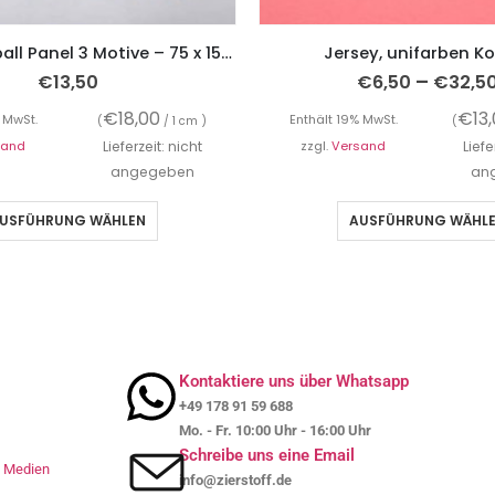
Jersey, Fußball Panel 3 Motive – 75 x 150 cm
Jersey, unifarben Ko
–
€
13,50
€
6,50
€
32,5
€
18,00
€
13
 MwSt.
Enthält 19% MwSt.
(
/ 1 cm )
(
sand
Lieferzeit: nicht
zzgl.
Versand
Liefe
angegeben
an
USFÜHRUNG WÄHLEN
AUSFÜHRUNG WÄHL
Kontaktiere uns über Whatsapp
+49 178 91 59 688
Mo. - Fr. 10:00 Uhr - 16:00 Uhr
Schreibe uns eine Email
le Medien
info@zierstoff.de