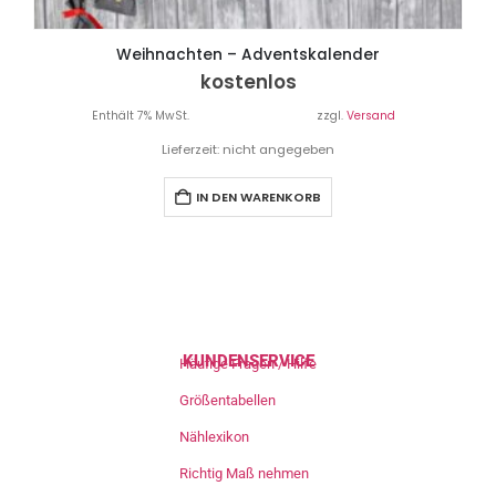
Weihnachten – Adventskalender
kostenlos
Enthält 7% MwSt.
zzgl.
Versand
Lieferzeit: nicht angegeben
IN DEN WARENKORB
KUNDENSERVICE
Häufige Fragen / Hilfe
Größentabellen
Nählexikon
Richtig Maß nehmen