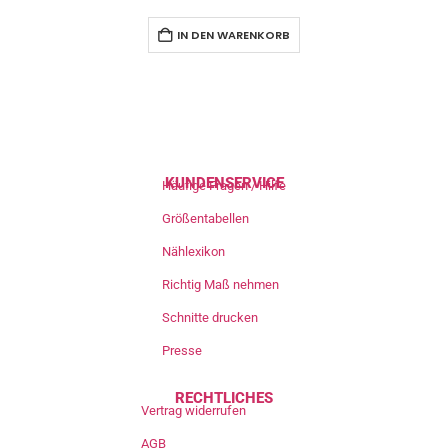
IN DEN WARENKORB
KUNDENSERVICE
Häufige Fragen / Hilfe
Größentabellen
Nählexikon
Richtig Maß nehmen
Schnitte drucken
Presse
RECHTLICHES
Vertrag widerrufen
AGB