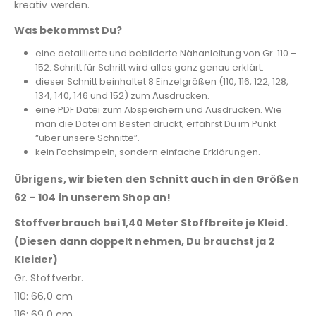
kreativ werden.
Was bekommst Du?
eine detaillierte und bebilderte Nähanleitung von Gr. 110 –
152. Schritt für Schritt wird alles ganz genau erklärt.
dieser Schnitt beinhaltet 8 Einzelgrößen (110, 116, 122, 128,
134, 140, 146 und 152) zum Ausdrucken.
eine PDF Datei zum Abspeichern und Ausdrucken. Wie
man die Datei am Besten druckt, erfährst Du im Punkt
“über unsere Schnitte”.
kein Fachsimpeln, sondern einfache Erklärungen.
Übrigens, wir bieten den Schnitt auch in den Größen
62 – 104 in unserem Shop an!
Stoffverbrauch bei 1,40 Meter Stoffbreite je Kleid.
(Diesen dann doppelt nehmen, Du brauchst ja 2
Kleider)
Gr. Stoffverbr.
110: 66,0 cm
116: 69,0 cm