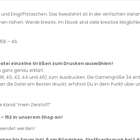
und Eingriffstaschen. Das Sweatshirt ist in der einfachen Varia
en nähen. Werde kreativ, im Ebook sind viele kreative Möglich
158 – 46
 – Datei einzelne Größen zum Drucken auswählen!
es ganz genau erklärt.
6, 38, 40, 42, 44 und 46) zum Ausdrucken. Die Damengröße 34 ents
 die Datei am Besten druckt, erfährst Du in dem Punkt über un
 Kanal “mein Zierstoff”
 – 152 in unserem Shop an!
rwendet werden!
ken bis Saum inkl. 6 cm Bündchen. Stoffverbrauch bei 1,4