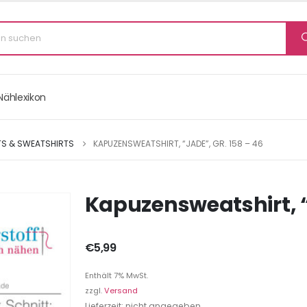
Nählexikon
TS & SWEATSHIRTS
KAPUZENSWEATSHIRT, “JADE”, GR. 158 – 46
Kapuzensweatshirt, “
€
5,99
Enthält 7% MwSt.
zzgl.
Versand
Lieferzeit: nicht angegeben