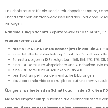
Ein Schnittmuster für ein Hoodie mit doppelter Kapuze, Ösen 
Eingriffstaschen einfach weglassen und das Shirt ohne Tasch
ranwagen.
Nähanleitung & Schnitt Kapuzensweatshirt “JADE”,
Gr. 
Was bekommst Du?
NEU! NEU! NEU! NEU! Du kannst jetzt in der Din A 4
eine detaillierte Nähanleitung. Schritt für Schritt wird all
Schnittanzeigen in 10 Einzelgrößen (158, 164, 170, 176, 3
eine PDF Datei zum Abspeichern und Ausdrucken. Wie man
eine PDF Datei zum Ausdrucken in Din A 0
kein Fachsimpeln, sondern einfache Erklärungen.
dazu passende Videos dazu gibt es auf unserem youtube
Übrigens, wir bieten den Schnitt auch in den Größen 110
Materialempfehlung:
Es können alle dehnbaren Stoffe ve
Fertige Länge an der hinteren Mitte gemessen, vom Nac