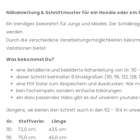
Nähanleitung & Schnittmuster für ein Hoodie oder ein S
Ein trendiges Sweatshirt für Jungs und Mädels. Der Schalkra
werden.
Durch die verschiedene Verarbeitungsmöglichkeiten bekomms
Variationen bietet.
Was bekommst Du?
eine detaillierte und bebilderte Nähanleitung von Gr. 110 – 
dieser Schnitt beinhaltet 8 Einzelgrößen (110, 116, 122, 128
eine PDF Datei zum Abspeichern und Ausdrucken. Wie man
kein Fachsimpeln, sondern einfache Erklärungen.
ein dazu passendes Video gibt es auf unserem youtube K
Übrigens, wir bieten den Schnitt auch in den 62 – 104 in un
Gr. Stoffverbr. Länge
110: 72,0 cm 43,5 cm
116: 75,0 cm 45,0 cm