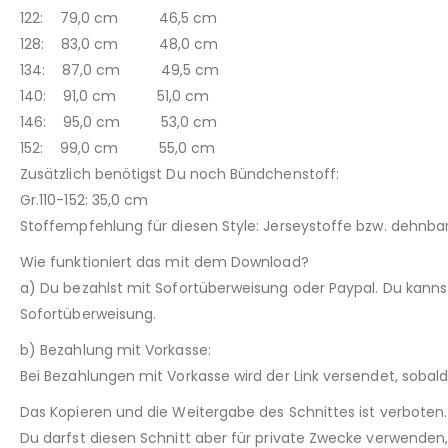
122: 79,0 cm 46,5 cm
128: 83,0 cm 48,0 cm
134: 87,0 cm 49,5 cm
140: 91,0 cm 51,0 cm
146: 95,0 cm 53,0 cm
152: 99,0 cm 55,0 cm
Zusätzlich benötigst Du noch Bündchenstoff:
Gr.110-152: 35,0 cm
Stoffempfehlung für diesen Style: Jerseystoffe bzw. dehnba
Wie funktioniert das mit dem Download?
a) Du bezahlst mit Sofortüberweisung oder Paypal. Du kann
Sofortüberweisung.
b) Bezahlung mit Vorkasse:
Bei Bezahlungen mit Vorkasse wird der Link versendet, sobal
Das Kopieren und die Weitergabe des Schnittes ist verboten.
Du darfst diesen Schnitt aber für private Zwecke verwenden, 