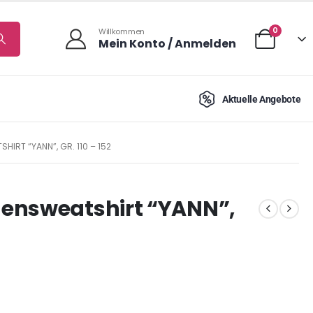
0
Willkommen
Mein Konto / Anmelden
Aktuelle Angebote
IRT “YANN”, GR. 110 – 152
ensweatshirt “YANN”,