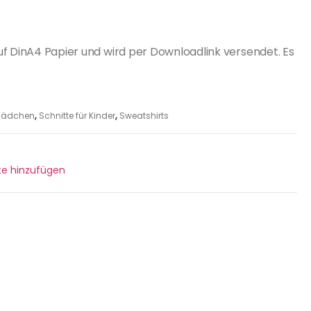
uf DinA4 Papier und wird per Downloadlink versendet. Es
r Mädchen
,
Schnitte für Kinder
,
Sweatshirts
ste hinzufügen