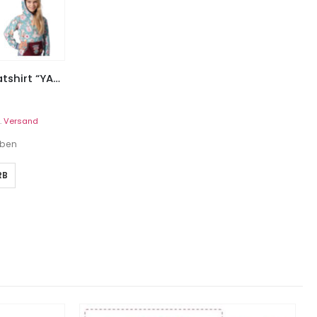
Kapuzen – Schalkragensweatshirt “YANN”, Gr. 62 – 104
.
Versand
eben
RB