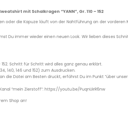
weatshirt mit Schalkragen “YANN”, Gr. 110 – 152
gen oder die Kapuze läuft von der Nahtführung an der vorderen 
t Du immer wieder einen neuen Look. Wir lieben dieses Schnitt
152. Schritt für Schritt wird alles ganz genau erklärt.
, 134, 140, 146 und 152) zum Ausdrucken.
 die Datei am Besten druckt, erfährst Du im Punkt “über unser
anal “mein Zierstoff”: https://youtu.be/PuqnUirR6nw
serem Shop an!