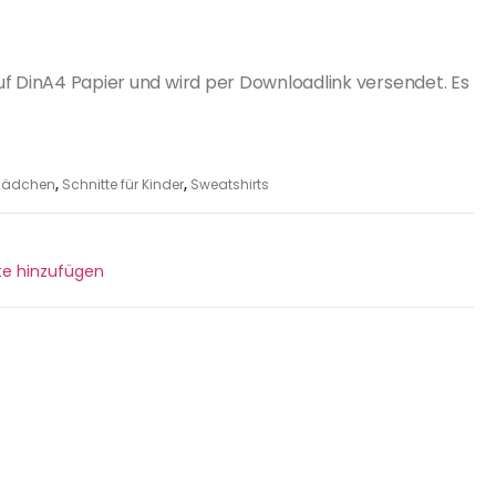
uf DinA4 Papier und wird per Downloadlink versendet. Es
r Mädchen
,
Schnitte für Kinder
,
Sweatshirts
ste hinzufügen