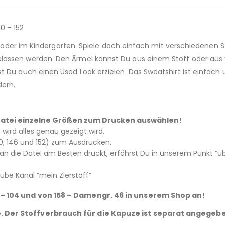
10 – 152
ita oder im Kindergarten. Spiele doch einfach mit verschiedenen
lassen werden. Den Ärmel kannst Du aus einem Stoff oder aus 
t Du auch einen Used Look erzielen. Das Sweatshirt ist einfach 
dern.
 – Datei einzelne Größen zum Drucken auswählen!
tt wird alles genau gezeigt wird.
 140, 146 und 152) zum Ausdrucken.
 die Datei am Besten druckt, erfährst Du in unserem Punkt “üb
be Kanal “mein Zierstoff”
 – 104 und von 158 – Damengr. 46 in unserem Shop an!
. Der Stoffverbrauch für die Kapuze ist separat angegeb