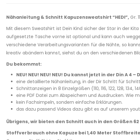
Nähanleitung & Schnitt Kapuzensweatshirt “HEDI”,
Gr. 1
Mit diesem Sweatshirt ist Dein Kind sicher der Star in der K
aufgesetzte Tasche vorne ist optional und kann auch wegge
verschiedene Verarbeitungsvarianten für die Nähte, so kanns
kreativ abändern kannst, siehst du an den verschiedenen Bil
Du bekommst:
NEU! NEU! NEU! NEU! Du kannst jetzt in der Din A 4
eine detaillierte Nähanleitung, in der Dir Schritt für Schri
Schnittanzeigen in 8 Einzelgrößen (110, 116, 122, 128, 134,
eine PDF Datei zum Abspeichern und Ausdrucken. Wie man
kein Fachsimpeln, sondern einfache Erklärungen.
das dazu passend Videos dazu gibt es auf unserem youtu
Übrigens, wir bieten den Schnitt auch in den Größen 62
Stoffverbrauch ohne Kapuze bei 1,40 Meter Stoffbreite