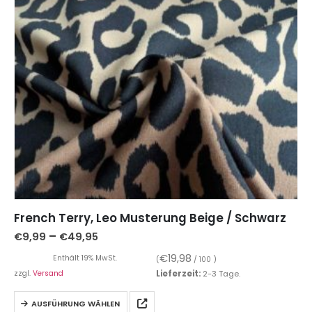
French Terry, Leo Musterung Beige / Schwarz
–
€
9,99
€
49,95
€
19,98
Enthält 19% MwSt.
(
/ 100 )
zzgl.
Versand
Lieferzeit:
2-3 Tage.
AUSFÜHRUNG WÄHLEN