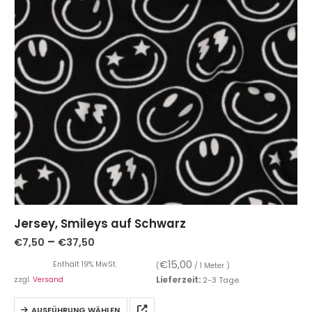
Jersey, Smileys auf Schwarz
–
€
7,50
€
37,50
€
15,00
Enthält 19% MwSt.
(
/ 1 Meter )
zzgl.
Versand
Lieferzeit:
2-3 Tage.
AUSFÜHRUNG WÄHLEN