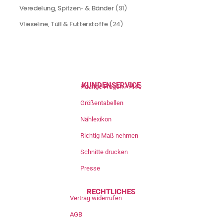
Veredelung, Spitzen- & Bänder
(91)
Vlieseline, Tüll & Futterstoffe
(24)
KUNDENSERVICE
Häufige Fragen / Hilfe
Größentabellen
Nählexikon
Richtig Maß nehmen
Schnitte drucken
Presse
RECHTLICHES
Vertrag widerrufen
AGB