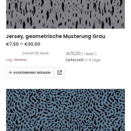
Jersey, geometrische Musterung Grau
–
€
7,50
€
30,00
€
15,00
Enthält 19% MwSt.
(
/ 1 Meter )
zzgl.
Versand
Lieferzeit:
2-3 Tage.
AUSFÜHRUNG WÄHLEN