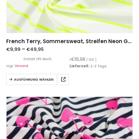
French Terry, Sommersweat, Streifen Neon Gelb / Beige
–
€
9,99
€
49,95
€
19,98
Enthält 19% MwSt.
(
/ 100 )
zzgl.
Versand
Lieferzeit:
2-3 Tage.
AUSFÜHRUNG WÄHLEN