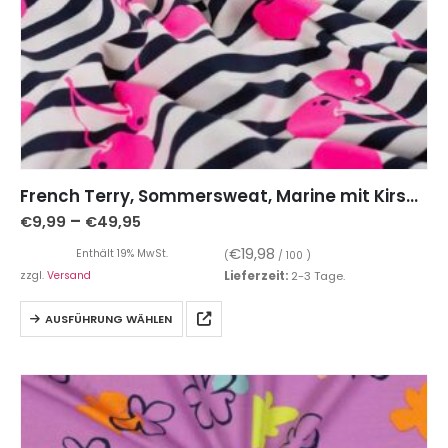
French Terry, Sommersweat, Marine mit Kirschen
–
€
9,99
€
49,95
€
19,98
Enthält 19% MwSt.
(
/ 100 )
zzgl.
Versand
Lieferzeit:
2-3 Tage.
AUSFÜHRUNG WÄHLEN