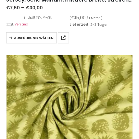
–
€
7,50
€
30,00
€
15,00
Enthält 19% MwSt.
(
/ 1 Meter )
zzgl.
Versand
Lieferzeit:
2-3 Tage.
AUSFÜHRUNG WÄHLEN