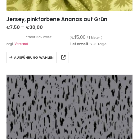
Jersey, pinkfarbene Ananas auf Grün
–
€
7,50
€
30,00
€
15,00
Enthält 19% MwSt.
(
/ 1 Meter )
zzgl.
Versand
Lieferzeit:
2-3 Tage.
AUSFÜHRUNG WÄHLEN