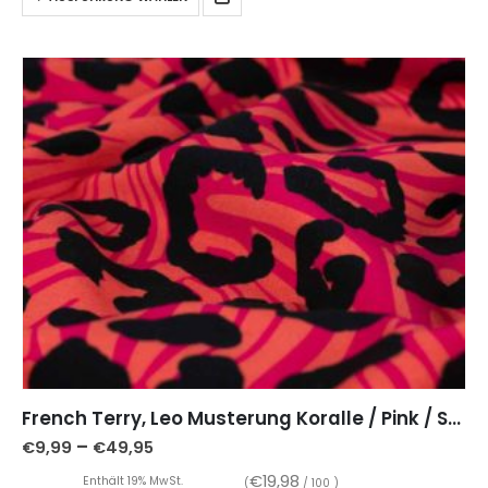
French Terry, Leo Musterung Koralle / Pink / Schwarz
–
€
9,99
€
49,95
€
19,98
Enthält 19% MwSt.
(
/ 100 )