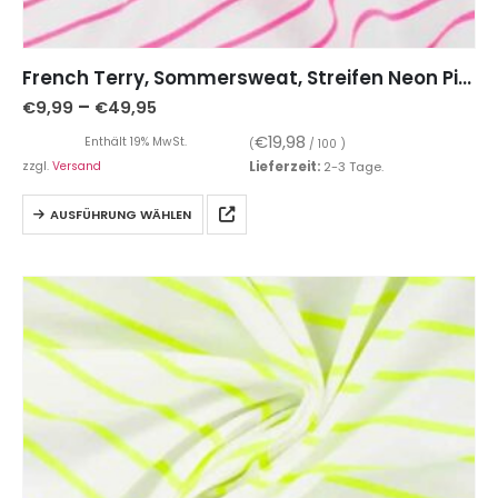
French Terry, Sommersweat, Streifen Neon Pink
–
€
9,99
€
49,95
€
19,98
Enthält 19% MwSt.
(
/ 100 )
zzgl.
Versand
Lieferzeit:
2-3 Tage.
AUSFÜHRUNG WÄHLEN