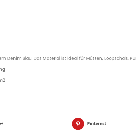
em Denim Blau. Das Material ist ideal für Mützen, Loopschals, 
ung
/m2
e+
Pinterest