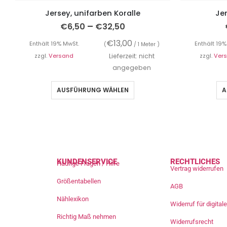
Jersey, unifarben Koralle
Jer
–
€
6,50
€
32,50
€
13,00
Enthält 19% MwSt.
Enthält 19%
(
/ 1 Meter )
zzgl.
Versand
Lieferzeit: nicht
zzgl.
Ver
angegeben
AUSFÜHRUNG WÄHLEN
A
KUNDENSERVICE
RECHTLICHES
Häufige Fragen / Hilfe
Vertrag widerrufen
Größentabellen
AGB
Nählexikon
Widerruf für digita
Richtig Maß nehmen
Widerrufsrecht