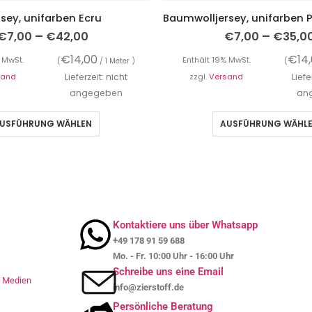
sey, unifarben Ecru
–
–
€
7,00
€
42,00
€
7,00
€
35,0
€
14,00
€
14
 MwSt.
Enthält 19% MwSt.
(
/ 1 Meter )
(
sand
Lieferzeit: nicht
zzgl.
Versand
Liefe
angegeben
an
USFÜHRUNG WÄHLEN
AUSFÜHRUNG WÄHL
Kontaktiere uns über Whatsapp
+49 178 91 59 688
Mo. - Fr. 10:00 Uhr - 16:00 Uhr
Schreibe uns eine Email
le Medien
info@zierstoff.de
Persönliche Beratung