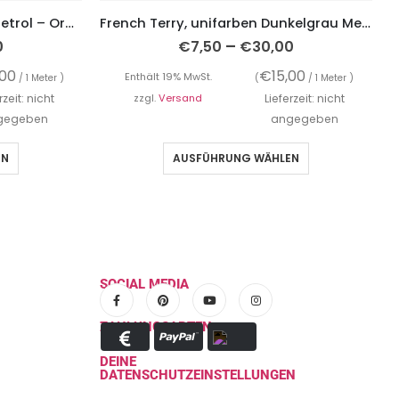
Baumwolljersey, unifarben Petrol – Organic Cotton
French Terry, unifarben Dunkelgrau Melange, Sweatshirtstoff brushed
–
0
€
7,50
€
30,00
,00
€
15,00
Enthält 19% MwSt.
/ 1 Meter )
(
/ 1 Meter )
rzeit: nicht
zzgl.
Versand
Lieferzeit: nicht
gegeben
angegeben
EN
AUSFÜHRUNG WÄHLEN
SOCIAL MEDIA
ZAHLUNGSARTEN
DEINE
DATENSCHUTZEINSTELLUNGEN