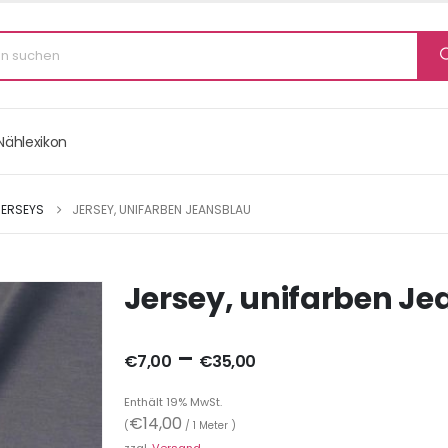
Nählexikon
JERSEYS
JERSEY, UNIFARBEN JEANSBLAU
Jersey, unifarben J
–
€
7,00
€
35,00
Enthält 19% MwSt.
€
14,00
(
/ 1 Meter )