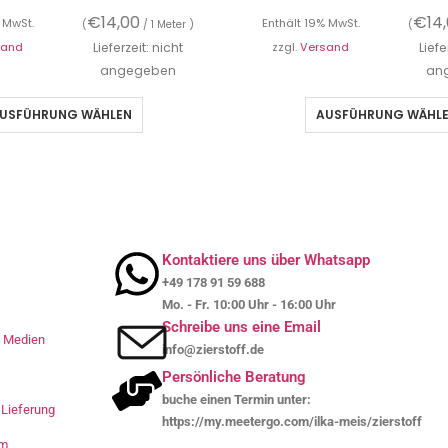
€
14,00
€
14
 MwSt.
Enthält 19% MwSt.
(
/ 1 Meter )
(
sand
Lieferzeit: nicht
zzgl.
Versand
Liefe
angegeben
an
USFÜHRUNG WÄHLEN
AUSFÜHRUNG WÄHL
Kontaktiere uns über Whatsapp
+49 178 91 59 688
Mo. - Fr. 10:00 Uhr - 16:00 Uhr
Schreibe uns eine Email
le Medien
info@zierstoff.de
Persönliche Beratung
buche einen Termin unter:
Lieferung
https://my.meetergo.com/ilka-meis/zierstoff
um