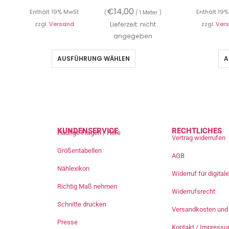
€
14,00
Enthält 19% MwSt.
Enthält 19%
(
/ 1 Meter )
zzgl.
Versand
Lieferzeit: nicht
zzgl.
Ver
angegeben
AUSFÜHRUNG WÄHLEN
A
KUNDENSERVICE
RECHTLICHES
Häufige Fragen / Hilfe
Vertrag widerrufen
Größentabellen
AGB
Nählexikon
Widerruf für digita
Richtig Maß nehmen
Widerrufsrecht
Schnitte drucken
Versandkosten und 
Presse
Kontakt / Impress