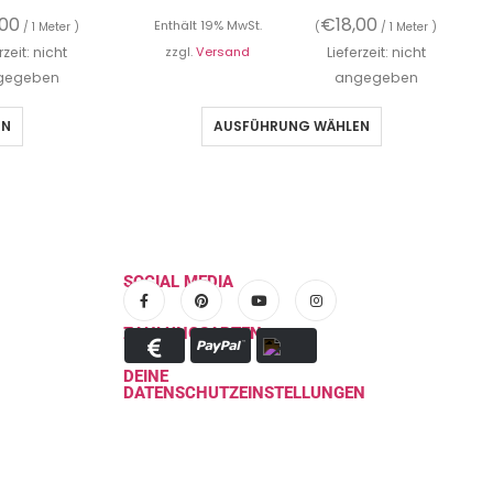
,00
€
18,00
Enthält 19% MwSt.
/ 1 Meter )
(
/ 1 Meter )
rzeit: nicht
zzgl.
Versand
Lieferzeit: nicht
gegeben
angegeben
EN
AUSFÜHRUNG WÄHLEN
SOCIAL MEDIA
ZAHLUNGSARTEN
DEINE
DATENSCHUTZEINSTELLUNGEN