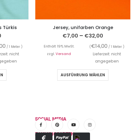
s Türkis
Jersey, unifarben Orange
–
0
€
7,00
€
32,00
,00
€
14,00
Enthält 19% MwSt.
/ 1 Meter )
(
/ 1 Meter )
rzeit: nicht
zzgl.
Versand
Lieferzeit: nicht
gegeben
angegeben
EN
AUSFÜHRUNG WÄHLEN
SOCIAL MEDIA
ZAHLUNGSARTEN