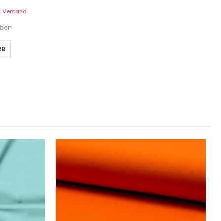
.
Versand
eben
RB