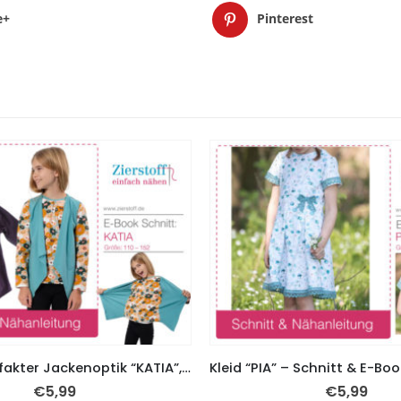
e+
Pinterest
Shirt mit gefakter Jackenoptik “KATIA”, Gr. 110 – 152
€
5,99
€
5,99