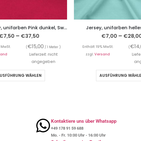
French Terry, unifarben Pink dunkel, Sweatshirtstoff brushed
Jersey, unifarben helle
–
–
€
7,50
€
37,50
€
7,00
€
28,0
€
15,00
€
14
 MwSt.
Enthält 19% MwSt.
(
/ 1 Meter )
(
sand
Lieferzeit: nicht
zzgl.
Versand
Liefe
angegeben
an
USFÜHRUNG WÄHLEN
AUSFÜHRUNG WÄHL
Kontaktiere uns über Whatsapp
+49 178 91 59 688
Mo. - Fr. 10:00 Uhr - 16:00 Uhr