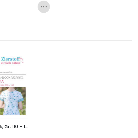
Kleid “PIA” – Schnitt & E-Book, Gr. 110 – 152