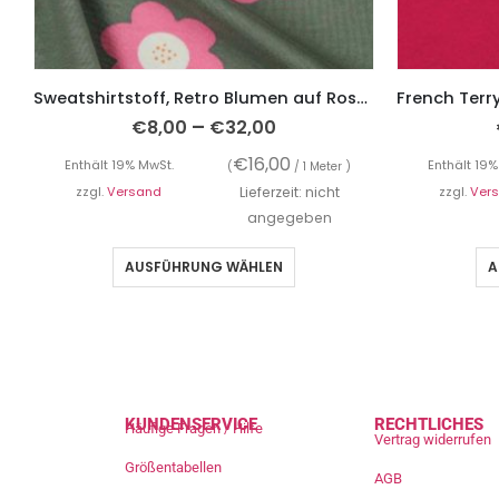
Sweatshirtstoff, Retro Blumen auf Rosa auf Grün
–
€
8,00
€
32,00
€
16,00
Enthält 19% MwSt.
Enthält 19%
(
/ 1 Meter )
zzgl.
Versand
Lieferzeit: nicht
zzgl.
Ver
angegeben
AUSFÜHRUNG WÄHLEN
A
KUNDENSERVICE
RECHTLICHES
Häufige Fragen / Hilfe
Vertrag widerrufen
Größentabellen
AGB