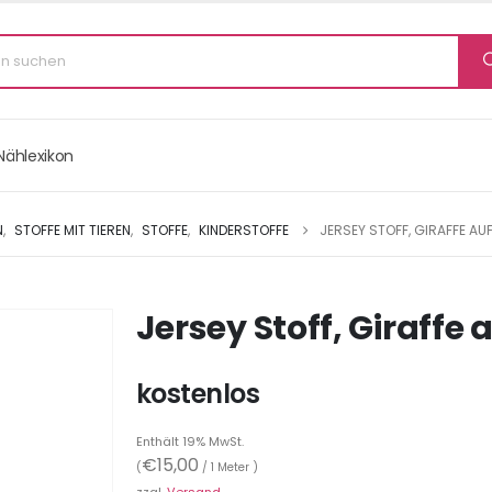
Nählexikon
N
,
STOFFE MIT TIEREN
,
STOFFE
,
KINDERSTOFFE
JERSEY STOFF, GIRAFFE AU
Jersey Stoff, Giraffe 
kostenlos
Enthält 19% MwSt.
€
15,00
(
/ 1 Meter )