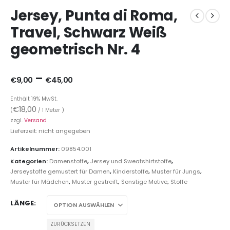
Jersey, Punta di Roma,
Travel, Schwarz Weiß
geometrisch Nr. 4
–
€
9,00
€
45,00
Enthält 19% MwSt.
€
18,00
(
/ 1 Meter )
zzgl.
Versand
Lieferzeit: nicht angegeben
Artikelnummer:
09854.001
Kategorien:
Damenstoffe
,
Jersey und Sweatshirtstoffe
,
Jerseystoffe gemustert für Damen
,
Kinderstoffe
,
Muster für Jungs
,
Muster für Mädchen
,
Muster gestreift
,
Sonstige Motive
,
Stoffe
LÄNGE
ZURÜCKSETZEN