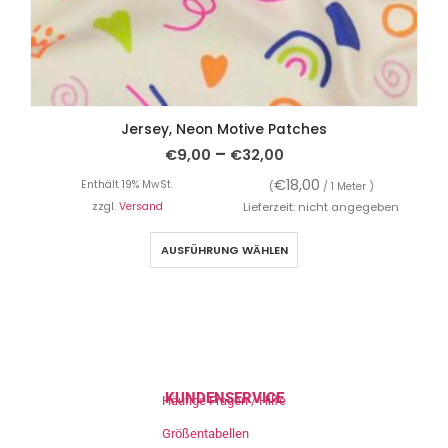
Jersey, Neon Motive Patches
–
€
9,00
€
32,00
€
18,00
Enthält 19% MwSt.
(
/ 1 Meter )
zzgl.
Versand
Lieferzeit: nicht angegeben
AUSFÜHRUNG WÄHLEN
KUNDENSERVICE
Häufige Fragen / Hilfe
Größentabellen