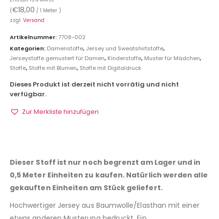
€
18,00
(
/ 1 Meter )
zzgl.
Versand
Artikelnummer:
7708-002
Kategorien:
Damenstoffe
,
Jersey und Sweatshirtstoffe
,
Jerseystoffe gemustert für Damen
,
Kinderstoffe
,
Muster für Mädchen
,
Stoffe
,
Stoffe mit Blumen
,
Stoffe mit Digitaldruck
Dieses Produkt ist derzeit nicht vorrätig und nicht
verfügbar.
Zur Merkliste hinzufügen
Dieser Stoff ist nur noch begrenzt am Lager und in
0,5 Meter Einheiten zu kaufen. Natürlich werden alle
gekauften Einheiten am Stück geliefert.
Hochwertiger Jersey aus Baumwolle/Elasthan mit einer
etwas anderen Musterung bedruckt. Ein