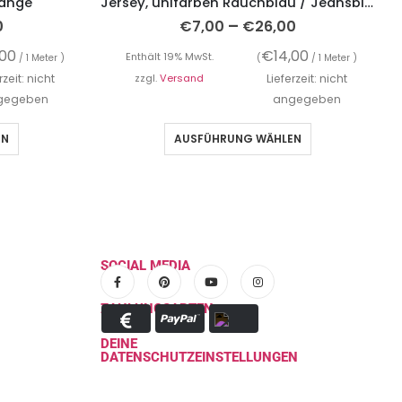
range
Jersey, unifarben Rauchblau / Jeansblau
–
0
€
7,00
€
26,00
,00
€
14,00
Enthält 19% MwSt.
/ 1 Meter )
(
/ 1 Meter )
rzeit: nicht
zzgl.
Versand
Lieferzeit: nicht
gegeben
angegeben
EN
AUSFÜHRUNG WÄHLEN
SOCIAL MEDIA
ZAHLUNGSARTEN
DEINE
DATENSCHUTZEINSTELLUNGEN