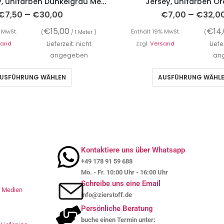
French Terry, unifarben Dunkelgrau Melange, Sweatshirtstoff brushed
Jersey, unifarben O
–
–
€
7,50
€
30,00
€
7,00
€
32,0
€
15,00
€
14
 MwSt.
Enthält 19% MwSt.
(
/ 1 Meter )
(
sand
Lieferzeit: nicht
zzgl.
Versand
Liefe
angegeben
an
USFÜHRUNG WÄHLEN
AUSFÜHRUNG WÄHL
Kontaktiere uns über Whatsapp
+49 178 91 59 688
Mo. - Fr. 10:00 Uhr - 16:00 Uhr
Schreibe uns eine Email
le Medien
info@zierstoff.de
Persönliche Beratung
buche einen Termin unter: