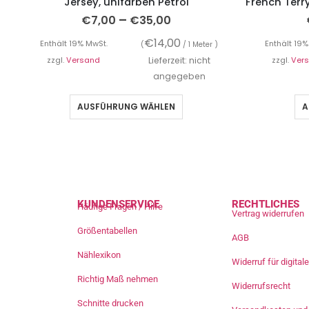
Jersey, unifarben Petrol
–
€
7,00
€
35,00
€
14,00
Enthält 19% MwSt.
Enthält 19%
(
/ 1 Meter )
zzgl.
Versand
Lieferzeit: nicht
zzgl.
Ver
angegeben
AUSFÜHRUNG WÄHLEN
A
KUNDENSERVICE
RECHTLICHES
Häufige Fragen / Hilfe
Vertrag widerrufen
Größentabellen
AGB
Nählexikon
Widerruf für digita
Richtig Maß nehmen
Widerrufsrecht
Schnitte drucken