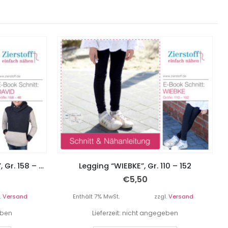
Kapuzenshirt, Unisex “DAVID”, Gr. 158 – Damengr. 46
Legging “WIEBKE”, Gr. 110 – 152
€
5,50
.
Versand
Enthält 7% MwSt.
zzgl.
Versand
eben
Lieferzeit: nicht angegeben