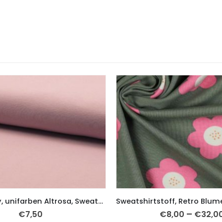
French Terry, unifarben Altrosa, Sweatshirtstoff
–
€
7,50
€
8,00
€
32,0