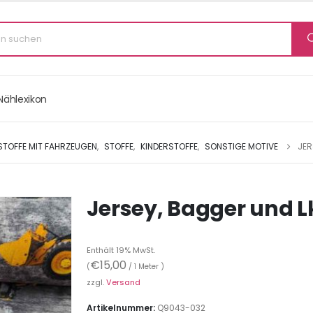
Nählexikon
STOFFE MIT FAHRZEUGEN
,
STOFFE
,
KINDERSTOFFE
,
SONSTIGE MOTIVE
JER
Jersey, Bagger und L
Enthält 19% MwSt.
€
15,00
(
/ 1 Meter )
zzgl.
Versand
Artikelnummer:
Q9043-032