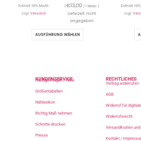
€
13,00
Enthält 19% MwSt.
Enthält 19%
(
/ 1 Meter )
zzgl.
Versand
Lieferzeit: nicht
zzgl.
Ver
angegeben
AUSFÜHRUNG WÄHLEN
A
KUNDENSERVICE
RECHTLICHES
Häufige Fragen / Hilfe
Vertrag widerrufen
Größentabellen
AGB
Nählexikon
Widerruf für digita
Richtig Maß nehmen
Widerrufsrecht
Schnitte drucken
Versandkosten und 
Presse
Kontakt / Impress