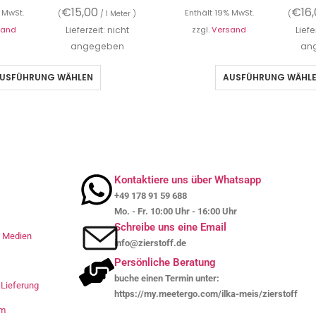
€
15,00
€
16
 MwSt.
Enthält 19% MwSt.
(
/ 1 Meter )
(
sand
Lieferzeit: nicht
zzgl.
Versand
Liefe
angegeben
an
USFÜHRUNG WÄHLEN
AUSFÜHRUNG WÄHL
Kontaktiere uns über Whatsapp
+49 178 91 59 688
Mo. - Fr. 10:00 Uhr - 16:00 Uhr
Schreibe uns eine Email
le Medien
info@zierstoff.de
Persönliche Beratung
buche einen Termin unter:
Lieferung
https://my.meetergo.com/ilka-meis/zierstoff
um