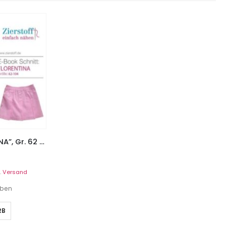
Rock / Faltenrock “FLORENTINA”, Gr. 62 – 104
.
Versand
eben
RB