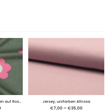
Sweatshirtstoff, Retro Blumen auf Rosa auf Grün
Jersey, unifarben Altrosa
–
0
€
7,00
€
35,00