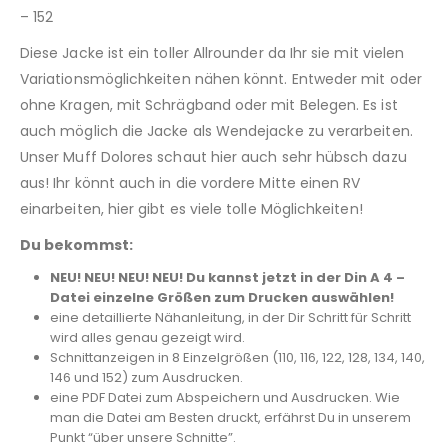
– 152
Diese Jacke ist ein toller Allrounder da Ihr sie mit vielen
Variationsmöglichkeiten nähen könnt. Entweder mit oder
ohne Kragen, mit Schrägband oder mit Belegen. Es ist
auch möglich die Jacke als Wendejacke zu verarbeiten.
Unser Muff Dolores schaut hier auch sehr hübsch dazu
aus! Ihr könnt auch in die vordere Mitte einen RV
einarbeiten, hier gibt es viele tolle Möglichkeiten!
Du bekommst:
NEU! NEU! NEU! NEU! Du kannst jetzt in der Din A 4 –
Datei einzelne Größen zum Drucken auswählen!
eine detaillierte Nähanleitung, in der Dir Schritt für Schritt
wird alles genau gezeigt wird.
Schnittanzeigen in 8 Einzelgrößen (110, 116, 122, 128, 134, 140,
146 und 152) zum Ausdrucken.
eine PDF Datei zum Abspeichern und Ausdrucken. Wie
man die Datei am Besten druckt, erfährst Du in unserem
Punkt “über unsere Schnitte”.