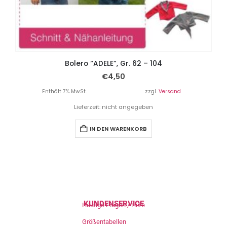
Bolero “ADELE”, Gr. 62 – 104
€
4,50
Enthält 7% MwSt.
zzgl.
Versand
Lieferzeit: nicht angegeben
IN DEN WARENKORB
KUNDENSERVICE
Häufige Fragen / Hilfe
Größentabellen