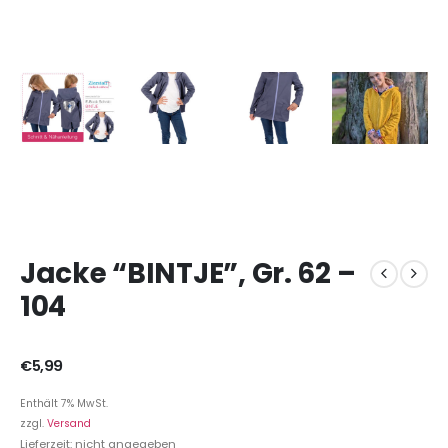
Jacke “BINTJE”, Gr. 62 –
104
€
5,99
Enthält 7% MwSt.
zzgl.
Versand
Lieferzeit: nicht angegeben