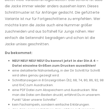
die Jacke immer wieder anders aussehen kann. Dieses
Schnittmuster ist für Anfänger gedacht. Die gefütterte
Variante ist nur für Fortgeschrittene zu empfehlen. Wer
möchte kann die Jacke auch eine Nummer größer
zuschneiden und aus Softshell für Jungs nähen. Hier
einfach die Seitennaht begradigen und schon ist die
Jacke unisex geschnitten.
Du bekommst:
NEU! NEU! NEU! NEU! Du kannst jetzt in der Din A 4 –
Datei einzelne Größen zum Drucken auswählen!
eine detaillierte Nähanleitung, in der Dir Schritt für Schritt
wird alles genau gezeigt wird.
Schnittanzeigen in 8 Einzelgrößen (62, 68, 74, 80, 86, 92, 98
und 104) zum Ausdrucken.
eine PDF Datei zum Abspeichern und Ausdrucken. Wie
man die Datei am Besten druckt, erfährst Du in unserem
Punkt “über unsere Schnitte”.
kein Fachsimpeln, sondern einfache Erklärungen.