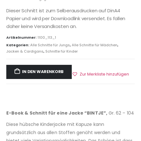
Dieser Schnitt ist zum Selberausdrucken auf DinA4
Papier und wird per Downloadlink versendet. Es fallen
daher keine Versandkosten an.
Artikelnummer:
1100_113_1
Kategorien:
Alle Schnitte für Jungs
,
Alle Schnitte für Mädchen
,
Jacken & Cardigans
,
Schnitte für Kinder
IN DEN WARENKORB
Zur Merkliste hinzufügen
E-Book & Schnitt für eine Jacke “BINTJE”,
Gr. 62 – 104
Diese hübsche Kinderjacke mit Kapuze kann
grundsätzlich aus allen Stoffen genäht werden und
bietet viele Variationsmöglichkeiten. Das Schöne ist dass