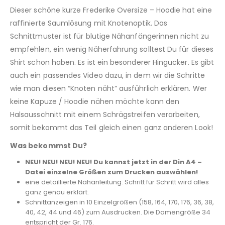
Dieser schöne kurze Frederike Oversize – Hoodie hat eine
raffinierte Saumlösung mit Knotenoptik. Das
Schnittmuster ist für blutige Nähanfängerinnen nicht zu
empfehlen, ein wenig Näherfahrung solltest Du für dieses
Shirt schon haben. Es ist ein besonderer Hingucker. Es gibt
auch ein passendes Video dazu, in dem wir die Schritte
wie man diesen “Knoten näht” ausführlich erklären. Wer
keine Kapuze / Hoodie nähen möchte kann den
Halsausschnitt mit einem Schrägstreifen verarbeiten,
somit bekommt das Teil gleich einen ganz anderen Look!
Was bekommst Du?
NEU! NEU! NEU! NEU! Du kannst jetzt in der Din A4 –
Datei einzelne Größen zum Drucken auswählen!
eine detaillierte Nähanleitung. Schritt für Schritt wird alles
ganz genau erklärt.
Schnittanzeigen in 10 Einzelgrößen (158, 164, 170, 176, 36, 38,
40, 42, 44 und 46) zum Ausdrucken. Die Damengröße 34
entspricht der Gr. 176.