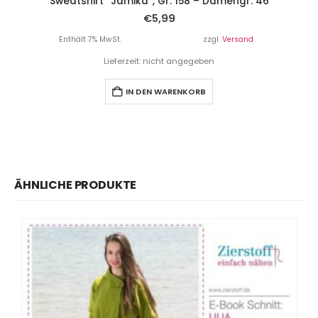
Sweatshirt “Jamika”, Gr. 158 – Damengr. 46
€
5,99
Enthält 7% MwSt.
zzgl.
Versand
Lieferzeit: nicht angegeben
IN DEN WARENKORB
ÄHNLICHE PRODUKTE