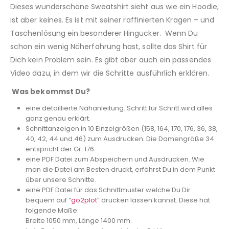
Dieses wunderschöne Sweatshirt sieht aus wie ein Hoodie,
ist aber keines. Es ist mit seiner raffinierten Kragen – und
Taschenlösung ein besonderer Hingucker. Wenn Du
schon ein wenig Näherfahrung hast, sollte das Shirt für
Dich kein Problem sein. Es gibt aber auch ein passendes
Video dazu, in dem wir die Schritte ausführlich erklären.
.
Was bekommst Du?
eine detaillierte Nähanleitung. Schritt für Schritt wird alles
ganz genau erklärt.
Schnittanzeigen in 10 Einzelgrößen (158, 164, 170, 176, 36, 38,
40, 42, 44 und 46) zum Ausdrucken. Die Damengröße 34
entspricht der Gr. 176.
eine PDF Datei zum Abspeichern und Ausdrucken. Wie
man die Datei am Besten druckt, erfährst Du in dem Punkt
über unsere Schnitte.
eine PDF Datei für das Schnittmuster welche Du Dir
bequem auf “
go2plot
” drucken lassen kannst. Diese hat
folgende Maße:
Breite 1050 mm, Länge 1400 mm.