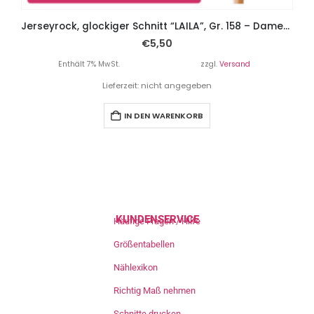
Jerseyrock, glockiger Schnitt “LAILA”, Gr. 158 – Damengr. 46
€
5,50
Enthält 7% MwSt.
zzgl.
Versand
Lieferzeit: nicht angegeben
IN DEN WARENKORB
KUNDENSERVICE
Häufige Fragen / Hilfe
Größentabellen
Nählexikon
Richtig Maß nehmen
Schnitte drucken