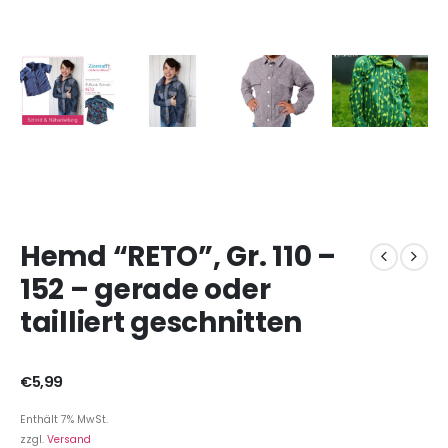
Hemd “RETO”, Gr. 110 –
152 – gerade oder
tailliert geschnitten
€
5,99
Enthält 7% MwSt.
zzgl.
Versand