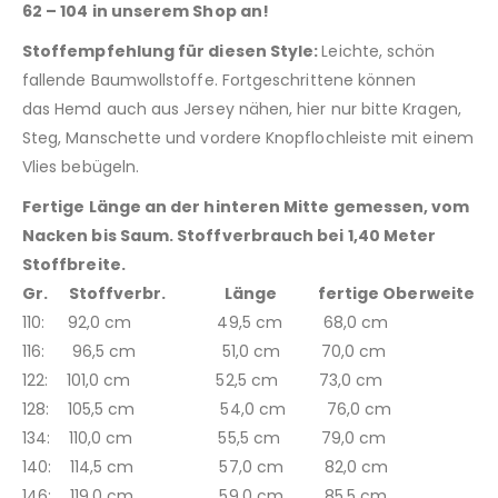
62 – 104 in unserem Shop an!
Stoffempfehlung für diesen Style:
Leichte, schön
fallende Baumwollstoffe. Fortgeschrittene können
das Hemd auch aus Jersey nähen, hier nur bitte Kragen,
Steg, Manschette und vordere Knopflochleiste mit einem
Vlies bebügeln.
Fertige Länge an der hinteren Mitte gemessen, vom
Nacken bis Saum.
Stoffverbrauch bei 1,40 Meter
Stoffbreite.
Gr. Stoffverbr. Länge fertige Oberweite
110: 92,0 cm 49,5 cm 68,0 cm
116: 96,5 cm 51,0 cm 70,0 cm
122: 101,0 cm 52,5 cm 73,0 cm
128: 105,5 cm 54,0 cm 76,0 cm
134: 110,0 cm 55,5 cm 79,0 cm
140: 114,5 cm 57,0 cm 82,0 cm
146: 119,0 cm 59,0 cm 85,5 cm