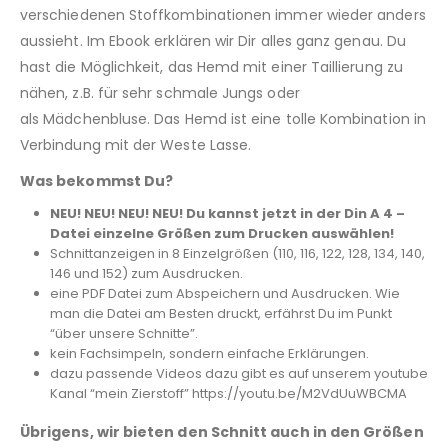
verschiedenen Stoffkombinationen immer wieder anders
aussieht. Im Ebook erklären wir Dir alles ganz genau. Du
hast die Möglichkeit, das Hemd mit einer Taillierung zu
nähen, z.B. für sehr schmale Jungs oder
als Mädchenbluse. Das Hemd ist eine tolle Kombination in
Verbindung mit der Weste Lasse.
Was bekommst Du?
NEU! NEU! NEU! NEU! Du kannst jetzt in der Din A 4 –
Datei einzelne Größen zum Drucken auswählen!
Schnittanzeigen in 8 Einzelgrößen (110, 116, 122, 128, 134, 140,
146 und 152) zum Ausdrucken.
eine PDF Datei zum Abspeichern und Ausdrucken. Wie
man die Datei am Besten druckt, erfährst Du im Punkt
“über unsere Schnitte”.
kein Fachsimpeln, sondern einfache Erklärungen.
dazu passende Videos dazu gibt es auf unserem youtube
Kanal “mein Zierstoff” https://youtu.be/M2VdUuWBCMA
Übrigens, wir bieten den Schnitt auch in den Größen