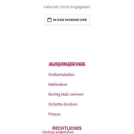
Lieferzeit: nicht angegeben
IN DEN WARENKORB
KUNDENSERVICE
Häufige Fragen / Hilfe
Größentabellen
Nählexikon
Richtig Maß nehmen
Schnitte drucken
Presse
RECHTLICHES
Vertrag widerrufen