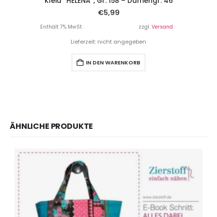
Kleid “HELENA”, Gr. 158 – Damengr. 46
€
5,99
Enthält 7% MwSt.
zzgl.
Versand
Lieferzeit: nicht angegeben
IN DEN WARENKORB
ÄHNLICHE PRODUKTE