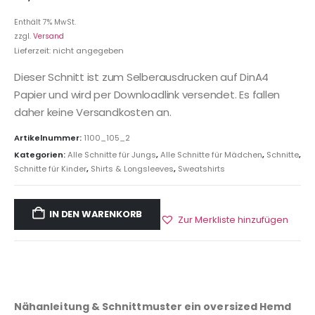
Enthält 7% MwSt.
zzgl.
Versand
Lieferzeit: nicht angegeben
Dieser Schnitt ist zum Selberausdrucken auf DinA4
Papier und wird per Downloadlink versendet. Es fallen
daher keine Versandkosten an.
Artikelnummer:
1100_105_2
Kategorien:
Alle Schnitte für Jungs
,
Alle Schnitte für Mädchen
,
Schnitte
,
Schnitte für Kinder
,
Shirts & Longsleeves
,
Sweatshirts
IN DEN WARENKORB
Zur Merkliste hinzufügen
Nähanleitung & Schnittmuster ein oversized Hemd