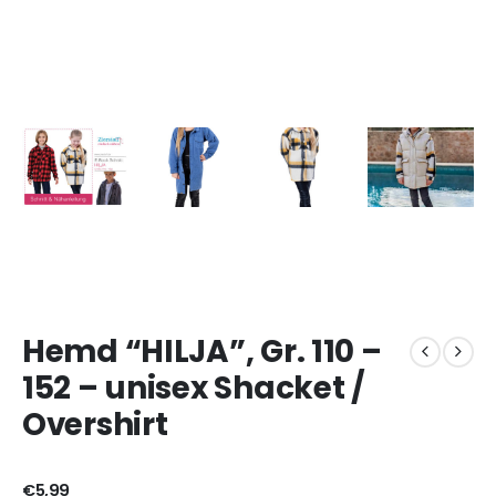
Hemd “HILJA”, Gr. 110 –
152 – unisex Shacket /
Overshirt
€
5,99