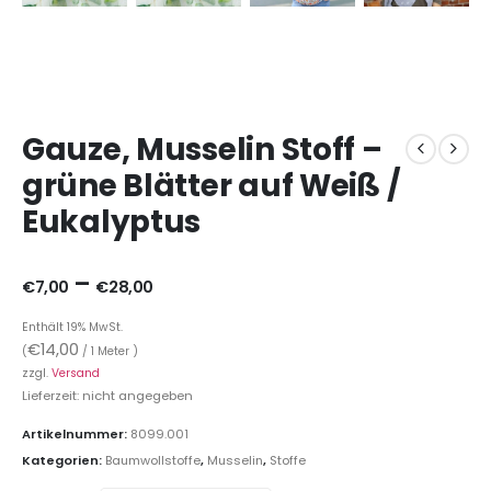
Gauze, Musselin Stoff –
grüne Blätter auf Weiß /
Eukalyptus
–
€
7,00
€
28,00
Enthält 19% MwSt.
€
14,00
(
/ 1 Meter )
zzgl.
Versand
Lieferzeit: nicht angegeben
Artikelnummer:
8099.001
Kategorien:
Baumwollstoffe
,
Musselin
,
Stoffe