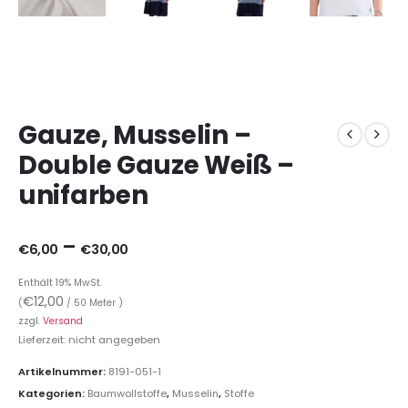
Gauze, Musselin –
Double Gauze Weiß –
unifarben
–
€
6,00
€
30,00
Enthält 19% MwSt.
€
12,00
(
/ 50 Meter )
zzgl.
Versand
Lieferzeit: nicht angegeben
Artikelnummer:
8191-051-1
Kategorien:
Baumwollstoffe
,
Musselin
,
Stoffe