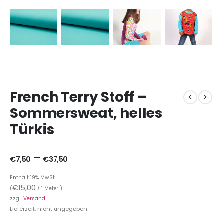
French Terry Stoff –
Sommersweat, helles
Türkis
–
€
7,50
€
37,50
Enthält 19% MwSt.
€
15,00
(
/ 1 Meter )
zzgl.
Versand
Lieferzeit: nicht angegeben