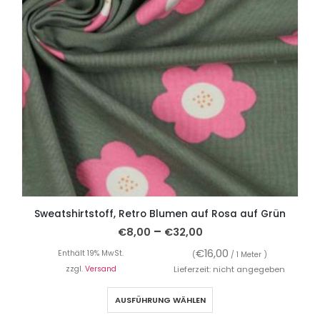
Sweatshirtstoff, Retro Blumen auf Rosa auf Grün
–
€
8,00
€
32,00
€
16,00
Enthält 19% MwSt.
(
/ 1 Meter )
zzgl.
Versand
Lieferzeit: nicht angegeben
AUSFÜHRUNG WÄHLEN