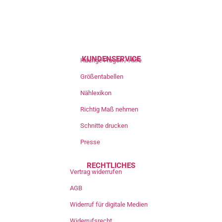
KUNDENSERVICE
Häufige Fragen / Hilfe
Größentabellen
Nählexikon
Richtig Maß nehmen
Schnitte drucken
Presse
RECHTLICHES
Vertrag widerrufen
AGB
Widerruf für digitale Medien
Widerrufsrecht