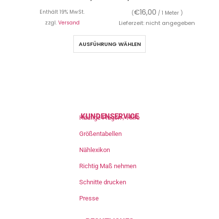
€
16,00
Enthält 19% MwSt.
(
/ 1 Meter )
zzgl.
Versand
Lieferzeit: nicht angegeben
AUSFÜHRUNG WÄHLEN
KUNDENSERVICE
Häufige Fragen / Hilfe
Größentabellen
Nählexikon
Richtig Maß nehmen
Schnitte drucken
Presse