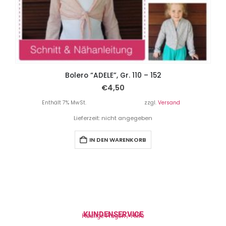
Bolero “ADELE”, Gr. 110 – 152
€
4,50
Enthält 7% MwSt.
zzgl.
Versand
Lieferzeit: nicht angegeben
IN DEN WARENKORB
KUNDENSERVICE
Häufige Fragen / Hilfe