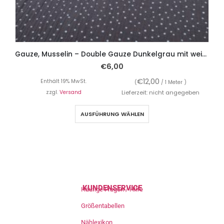
Gauze, Musselin – Double Gauze Dunkelgrau mit weißen Punkten
€
6,00
€
12,00
Enthält 19% MwSt.
(
/ 1 Meter )
zzgl.
Versand
Lieferzeit: nicht angegeben
AUSFÜHRUNG WÄHLEN
KUNDENSERVICE
Häufige Fragen / Hilfe
Größentabellen
Nählexikon