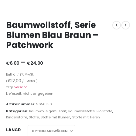
Baumwollstoff, Serie
Blumen Blau Braun –
Patchwork
–
€
6,00
€
24,00
Enthält 19% MwSt.
€
12,00
(
/ 1 Meter )
zzgl.
Versand
Lieferzeit: nicht angegeben
Artikelnummer:
9656.150
Kategorien:
Baumwolle gemustert
,
Baumwollstoffe
,
Bio Stoffe
,
Kinderstoffe
,
Stoffe
,
Stoffe mit Blumen
,
Stoffe mit Tieren
LÄNGE