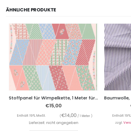
ÄHNLICHE PRODUKTE
Stoffpanel für Wimpelkette, 1 Meter für inkl. 5 Meter Schrägband – rosa
€
15,00
€
14,00
Enthält 19% MwSt.
Enthält 19%
(
/ 1 Meter )
Lieferzeit: nicht angegeben
zzgl.
Ver