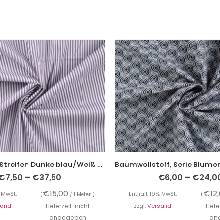
Baumwolle, Streifen Dunkelblau/Weiß – Baumwollstretch
–
–
€
7,50
€
37,50
€
6,00
€
24,0
€
15,00
€
12
 MwSt.
Enthält 19% MwSt.
(
/ 1 Meter )
(
sand
Lieferzeit: nicht
zzgl.
Versand
Liefe
angegeben
an