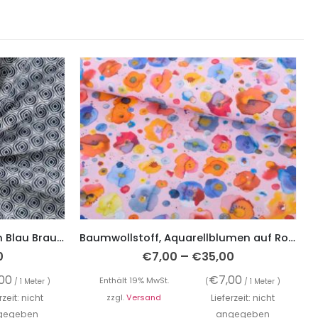
Baumwollstoff, Serie Blumen Blau Braun, Kringel Marine
Baumwollstoff, Aquarellblumen auf Rosa
–
0
€
7,00
€
35,00
,00
€
7,00
Enthält 19% MwSt.
/ 1 Meter )
(
/ 1 Meter )
rzeit: nicht
zzgl.
Versand
Lieferzeit: nicht
gegeben
angegeben