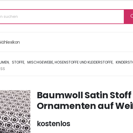
Nählexikon
LUMEN
,
STOFFE
,
MISCHGEWEBE, HOSENSTOFFE UND KLEIDERSTOFFE
,
KINDERST
SS
Baumwoll Satin Stoff
Ornamenten auf We
kostenlos