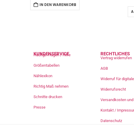
IN DEN WARENKORB
A
KUNDENSERVICE
RECHTLICHES
Häufige Fragen / Hilfe
Vertrag widerrufen
Größentabellen
AGB
Nählexikon
Widerruf für digita
Richtig Maß nehmen
Widerrufsrecht
Schnitte drucken
Versandkosten und 
Presse
Kontakt / Impress
Datenschutz