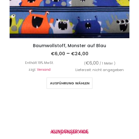
Baumwollstoff, Monster auf Blau
–
€
6,00
€
24,00
€
6,00
Enthält 19% MwSt.
(
/ 1 Meter )
zzgl.
Versand
Lieferzeit: nicht angegeben
AUSFÜHRUNG WÄHLEN
KUNDENSERVICE
Häufige Fragen / Hilfe