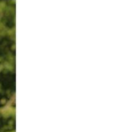
04
Den Schnitt für die Wendeweste "Flori" gibt
Juni
gedacht....
read more