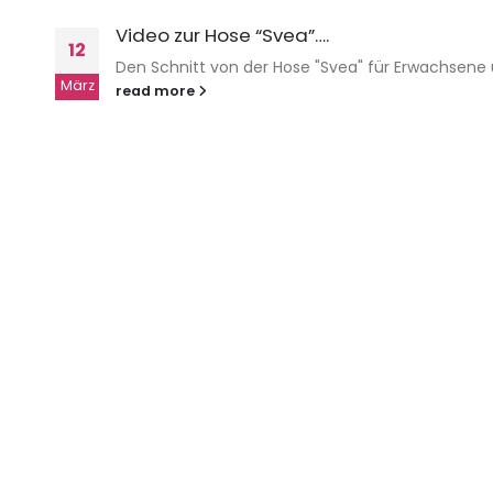
Video zur Hose “Svea”….
12
Den Schnitt von der Hose "Svea" für Erwachsene u
März
read more