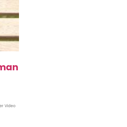
 man
er Video