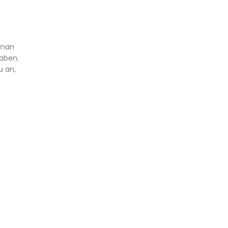
 man
haben.
u an,