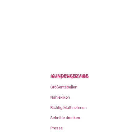
KUNDENSERVICE
Häufige Fragen / Hilfe
Größentabellen
Nählexikon
Richtig Maß nehmen
Schnitte drucken
Presse