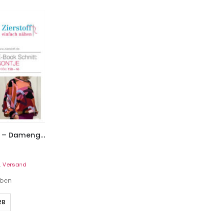
Bluse / Shirt “Sontje”, Gr. 158 – Damengr. 46
.
Versand
eben
RB