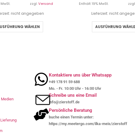
 MwSt.
zzgl.
Versand
Enthält 19% MwSt.
zzgl
ferzeit: nicht angegeben
Lieferzeit: nicht angeg
USFÜHRUNG WÄHLEN
AUSFÜHRUNG WÄHL
Kontaktiere uns über Whatsapp
+49 178 91 59 688
Mo. - Fr. 10:00 Uhr - 16:00 Uhr
Schreibe uns eine Email
le Medien
info@zierstoff.de
Persönliche Beratung
buche einen Termin unter:
Lieferung
https://my.meetergo.com/ilka-meis/zierstoff
um