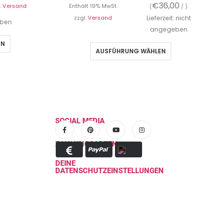
€
36,00
.
Versand
Enthält 19% MwSt.
(
/ )
zzgl.
Versand
Lieferzeit: nicht
eben
angegeben
EN
AUSFÜHRUNG WÄHLEN
SOCIAL MEDIA
ZAHLUNGSARTEN
DEINE
DATENSCHUTZEINSTELLUNGEN