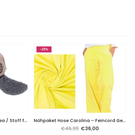
-23%
Stoffpaket Schildkröte Romea / Stoff für 2 Kuscheltiere – Leo Braun Grau
Nähpaket Hose Carolina – Feincord Gelb inkl. Schnittmuster auf Papier
€
46,99
€
36,00