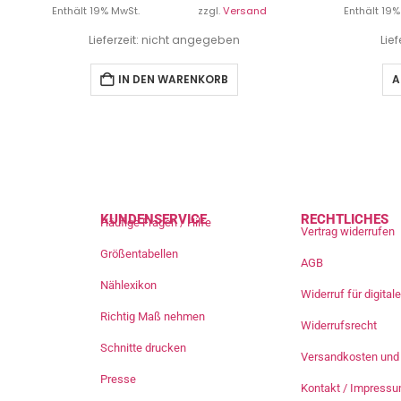
Enthält 19% MwSt.
zzgl.
Versand
Enthält 19%
Lieferzeit: nicht angegeben
Lie
IN DEN WARENKORB
A
KUNDENSERVICE
RECHTLICHES
Häufige Fragen / Hilfe
Vertrag widerrufen
Größentabellen
AGB
Nählexikon
Widerruf für digita
Richtig Maß nehmen
Widerrufsrecht
Schnitte drucken
Versandkosten und 
Presse
Kontakt / Impress