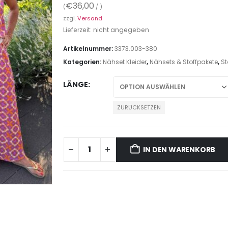
€
36,00
(
/ )
zzgl.
Versand
Lieferzeit: nicht angegeben
Artikelnummer:
3373.003-380
Kategorien:
Nähset Kleider
,
Nähsets & Stoffpakete
,
St
LÄNGE
ZURÜCKSETZEN
IN DEN WARENKORB