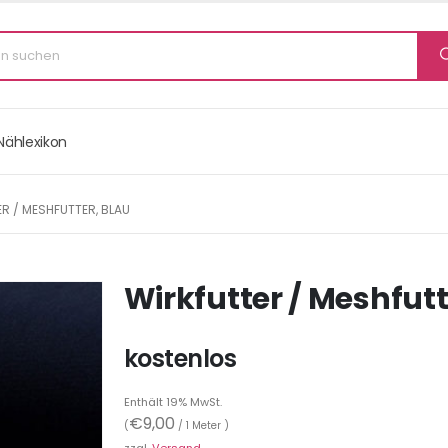
Nählexikon
R / MESHFUTTER, BLAU
Wirkfutter / Meshfutt
kostenlos
Enthält 19% MwSt.
€
9,00
(
/ 1 Meter )