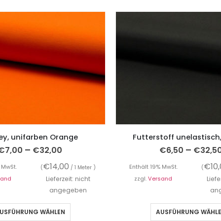
ey, unifarben Orange
Futterstoff unelastisch
–
–
€
7,00
€
32,00
€
6,50
€
32,5
€
14,00
€
10
 MwSt.
Enthält 19% MwSt.
(
/ 1 Meter )
(
sand
Lieferzeit: nicht
zzgl.
Versand
Liefe
angegeben
an
USFÜHRUNG WÄHLEN
AUSFÜHRUNG WÄHL