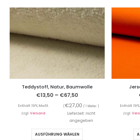
Teddystoff, Natur, Baumwolle
Jers
–
€
13,50
€
67,50
€
27,00
Enthält 19% MwSt.
Enthält 19%
(
/ 1 Meter )
zzgl.
Versand
Lieferzeit: nicht
zzgl.
Ver
angegeben
AUSFÜHRUNG WÄHLEN
A