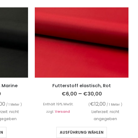
, Marine
Futterstoff elastisch, Rot
–
0
€
6,00
€
30,00
,00
€
12,00
Enthält 19% MwSt.
/ 1 Meter )
(
/ 1 Meter )
rzeit: nicht
zzgl.
Versand
Lieferzeit: nicht
gegeben
angegeben
EN
AUSFÜHRUNG WÄHLEN