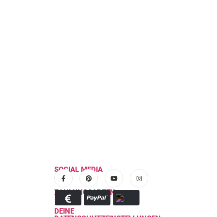
Einen Jumpsuit nähen, neues Modell 
09
Wir lieben Jumpsuits und sind begeisterte Tr
Juni
read more
SOCIAL MEDIA
ZAHLUNGSARTEN
DEINE