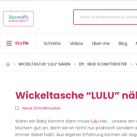
Stoffe
Schnitte
Videos
Über Uns
Blog
WICKELTASCHE “LULU” NÄHEN
DIY
,
NEUE SCHNITTMUSTER
Wickeltasche “LULU” n
Neue Schnittmuster
Wenn ein Baby kommt dann muss
Lulu
her…. unsere am 
Müttern gut an, denn sie ist nicht nur praktisch sondern s
immer dabei habt. Aus eigener Erfahrung können wir sagen,