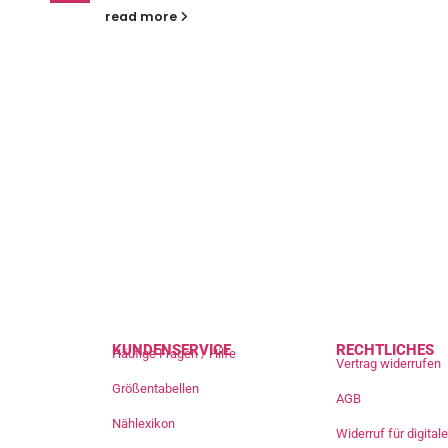
read more
KUNDENSERVICE
RECHTLICHES
Häufige Fragen / Hilfe
Vertrag widerrufen
Größentabellen
AGB
Nählexikon
Widerruf für digita