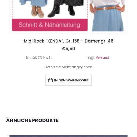
Midi Rock “KENDA”, Gr. 158 – Damengr. 46
K
€
5,50
Enthält 7% MwSt.
zzgl.
Versand
Lieferzeit: nicht angegeben
IN DEN WARENKORB
ÄHNLICHE PRODUKTE