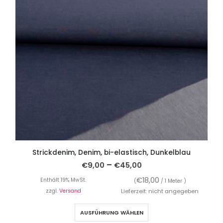
Strickdenim, Denim, bi-elastisch, Dunkelblau
–
€
9,00
€
45,00
€
18,00
Enthält 19% MwSt.
(
/ 1 Meter )
zzgl.
Versand
Lieferzeit: nicht angegeben
AUSFÜHRUNG WÄHLEN