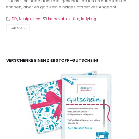
"Fuchs". Ich habe dann mal geschaut ob ich es hätte kaufen
können, aber es gab kein einziges attraktives Angebot...
DIY
,
Neuigkeiten
karneval
,
kostüm
,
ladybug
READ MORE...
VERSCHENKE EINEN ZIERSTOFF-GUTSCHEIN!