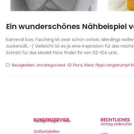
Ein wunderschönes Nähbeispiel v
Karneval bzw. Fasching ist zwar schon vorbei, allerdings wol
zuckersüß..-) Vielleicht ist es ja eine Inspiration für das n
Schnitt für das Modell Flora findet Ihr von 62-104 und...
Neuigkeiten
,
Uncategorized
Flora
,
Kleid
,
Pippi Langstrumpf K
KUNDENSERVICE
RECHTLICHES
Häufige Fragen / Hilfe
Vertrag widerrufen
Größentabellen