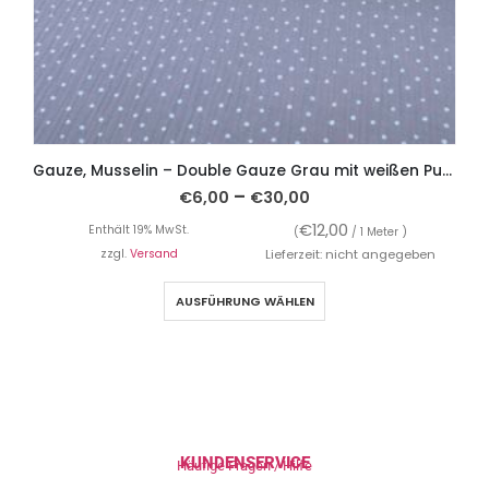
Gauze, Musselin – Double Gauze Grau mit weißen Punkten
–
€
6,00
€
30,00
€
12,00
Enthält 19% MwSt.
(
/ 1 Meter )
zzgl.
Versand
Lieferzeit: nicht angegeben
AUSFÜHRUNG WÄHLEN
KUNDENSERVICE
Häufige Fragen / Hilfe