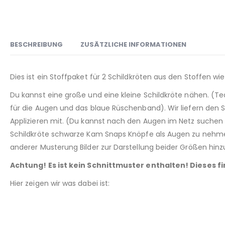
BESCHREIBUNG
ZUSÄTZLICHE INFORMATIONEN
Dies ist ein Stoffpaket für 2 Schildkröten aus den Stoffen wi
Du kannst eine große und eine kleine Schildkröte nähen. (Ted
für die Augen und das blaue Rüschenband). Wir liefern den S
Applizieren mit. (Du kannst nach den Augen im Netz suchen in
Schildkröte schwarze Kam Snaps Knöpfe als Augen zu nehmen
anderer Musterung Bilder zur Darstellung beider Größen hin
Achtung! Es ist kein Schnittmuster enthalten! Dieses f
Hier zeigen wir was dabei ist: