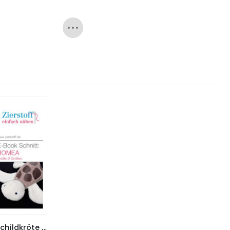
Schnittmuster Kuscheltier Schildkröte “Romea”