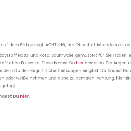
e auf dem Bild gezeigt: ACHTUNG, der Oberstoff ist anders als ab
dystoff Natur und Rosa, Baumwolle gemustert für die Flicken, ei
toff ohne Füllwatte. Diese kannst Du
hier
bestellen. Die Augen au
dem Du den Begriff Sicherheitsaugen eingibst. Da findest Du die
 oder weiße nehmen und diese zu bemalen. Achtung, hier sind 2
zugefügt
indest Du
hier.