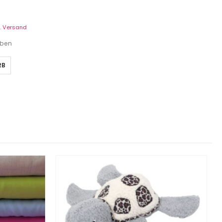
.
Versand
eben
RB