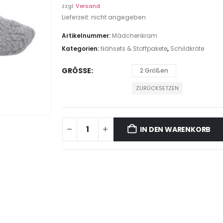
zzgl.
Versand
Lieferzeit: nicht angegeben
Artikelnummer:
Mädchenkram
Kategorien:
Nähsets & Stoffpakete
,
Schildkröte
GRÖSSE
2 Größen
ZURÜCKSETZEN
IN DEN WARENKORB