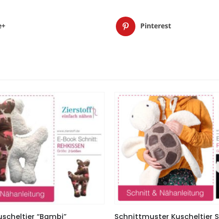
e+
Pinterest
uscheltier “Bambi”