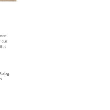
eses
r aus
itet
 Beleg
ch