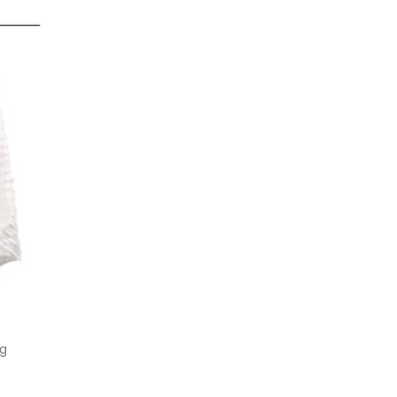
Neues Kinderschnittmuster – Hose Wil
18
ig
Heute stellen wir euch das neue Kinderschnittm
März
read more