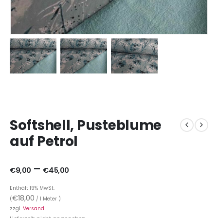
Softshell, Pusteblume
auf Petrol
–
€
9,00
€
45,00
Enthält 19% MwSt.
€
18,00
(
/ 1 Meter )
zzgl.
Versand