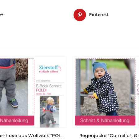
e+
Pinterest
Hose, Überziehhose aus Wollwalk “POLDI”, Gr. 62 – 104
Regenjacke “Camelia”, Gr