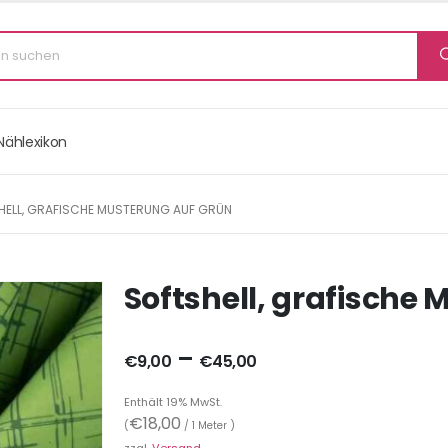
Nählexikon
HELL, GRAFISCHE MUSTERUNG AUF GRÜN
Softshell, grafische
–
€
9,00
€
45,00
Enthält 19% MwSt.
€
18,00
(
/ 1 Meter )