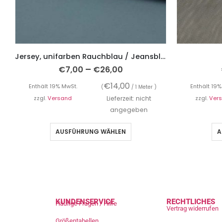
Jersey, unifarben Rauchblau / Jeansblau
–
€
7,00
€
26,00
€
14,00
Enthält 19% MwSt.
Enthält 19%
(
/ 1 Meter )
zzgl.
Versand
Lieferzeit: nicht
zzgl.
Ver
angegeben
AUSFÜHRUNG WÄHLEN
A
KUNDENSERVICE
RECHTLICHES
Häufige Fragen / Hilfe
Vertrag widerrufen
Größentabellen