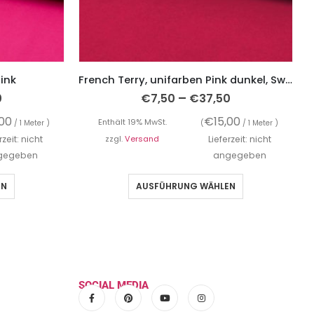
ink
French Terry, unifarben Pink dunkel, Sweatshirtstoff brushed
–
0
€
7,50
€
37,50
,00
€
15,00
Enthält 19% MwSt.
/ 1 Meter )
(
/ 1 Meter )
rzeit: nicht
zzgl.
Versand
Lieferzeit: nicht
gegeben
angegeben
EN
AUSFÜHRUNG WÄHLEN
SOCIAL MEDIA