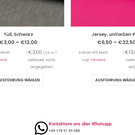
Tüll, Schwarz
Jersey, unifarben P
–
–
€
3,00
€
12,00
€
6,50
€
32,5
€
3,00
€
13
 MwSt.
Enthält 19% MwSt.
(
/ 0,5 m )
(
sand
Lieferzeit: nicht
zzgl.
Versand
Liefe
angegeben
an
USFÜHRUNG WÄHLEN
AUSFÜHRUNG WÄHL
Kontaktiere uns über Whatsapp
+49 178 91 59 688