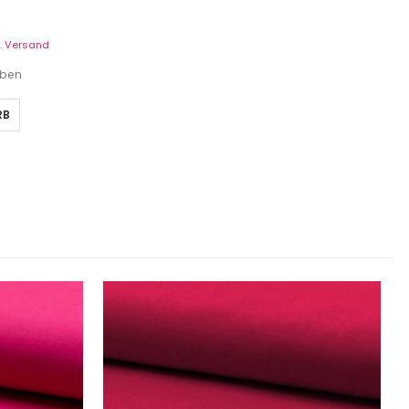
.
Versand
eben
RB