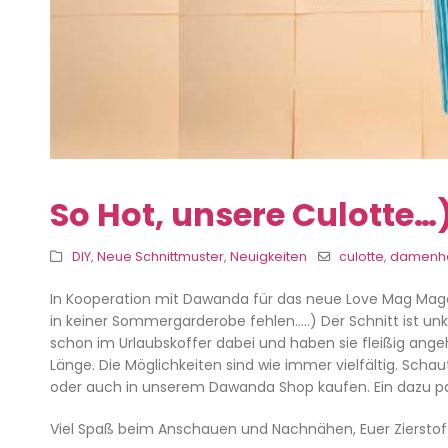
So Hot, unsere Culotte…
DIY
,
Neue Schnittmuster
,
Neuigkeiten
culotte
,
damenh
In Kooperation mit Dawanda für das neue Love Mag Magazin
in keiner Sommergarderobe fehlen…..) Der Schnitt ist unk
schon im Urlaubskoffer dabei und haben sie fleißig angeha
Länge. Die Möglichkeiten sind wie immer vielfältig. Sch
oder auch in unserem Dawanda Shop kaufen. Ein dazu pas
Viel Spaß beim Anschauen und Nachnähen, Euer Ziersto