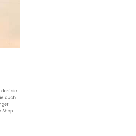
darf sie
sie auch
anger
im Shop