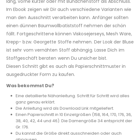
lang, vorne kürzer oder mit Bündchenstoff als Abschluss.
Im Ebook zeigen wir Dir auch verschiedene Varianten wie
man den Ausschnitt verarbeiten kann. Anfänger sollten
einen dünnen Baumwollbatiststoff nehmen der schön
fällt. Fortgeschrittene können Viskosejerseys, Mesh Ware,
Krepp- bzw. Georgette Stoffe nehmen. Der Look der Bluse
ist sehr vom vernähten Stoff abhängig. Lasse Dich im
Stoffgeschäft beraten wenn Du unsicher bist.
Diesen Schnitt gibt es auch als Papierschnittmuster in
ausgedruckter Form zu kaufen.
Was bekommst Du?
Eine detaillierte Nähanleitung. Schritt für Schritt wird alles
ganz genau erklärt.
Die Anleitung wird als Download Link mitgeliefert.
Einen Papierschnitt in 10 Einzelgrößen (158, 164, 170, 176, 36,
38, 40, 42, 44 und 46). Die Damengröße 34 entspricht der
Gr. 176.
Du kannst die Größe direkt ausschneiden oder auch
abpausen.