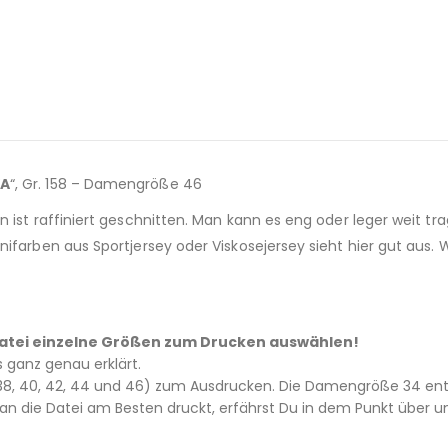
VA
“, Gr. 158 – Damengröße 46
 ist raffiniert geschnitten. Man kann es eng oder leger weit t
nifarben aus Sportjersey oder Viskosejersey sieht hier gut aus.
– Datei einzelne Größen zum Drucken auswählen!
es ganz genau erklärt.
6, 38, 40, 42, 44 und 46) zum Ausdrucken. Die Damengröße 34 ents
 die Datei am Besten druckt, erfährst Du in dem Punkt über un