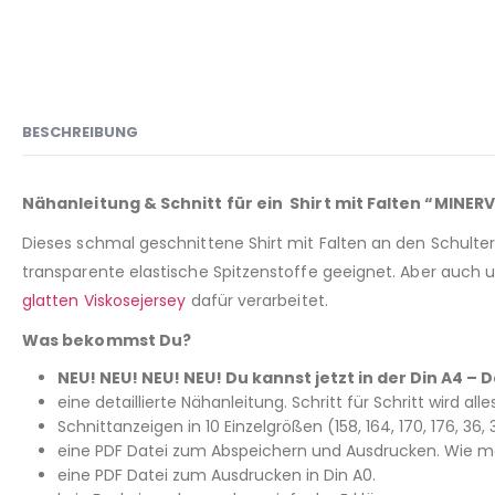
BESCHREIBUNG
Nähanleitung & Schnitt für ein Shirt mit Falten “MINER
Dieses schmal geschnittene Shirt mit Falten an den Schultern
transparente elastische Spitzenstoffe geeignet. Aber auch u
glatten Viskosejersey
dafür verarbeitet.
Was bekommst Du?
NEU! NEU! NEU! NEU! Du kannst jetzt in der Din A4 
eine detaillierte Nähanleitung. Schritt für Schritt wird all
Schnittanzeigen in 10 Einzelgrößen (158, 164, 170, 176, 3
eine PDF Datei zum Abspeichern und Ausdrucken. Wie man
eine PDF Datei zum Ausdrucken in Din A0.