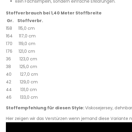
kein Fachsimpeln, sondern einfache Erklärungen.
Stoffverbrauch bei 1,40 Meter Stoffbreite
Gr. Stoffverbr.
158 115,0 cm
164 117,0 cm
170 119,0 cm
176 121,0 cm
36 123,0 cm
38 125,0 cm
40 127,0 cm
42 129,0 cm
44 131,0 cm
46 133,0 cm
Stoffempfehlung für diesen Style:
Viskosejersey, dehnbar
Hier zeigen wir das Verstürzen wenn jemand diese Variante 