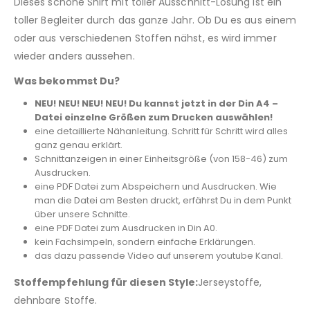
Dieses schöne Shirt mit toller Ausschnitt-Lösung ist ein
toller Begleiter durch das ganze Jahr. Ob Du es aus einem
oder aus verschiedenen Stoffen nähst, es wird immer
wieder anders aussehen.
Was bekommst Du?
NEU! NEU! NEU! NEU! Du kannst jetzt in der Din A4 –
Datei einzelne Größen zum Drucken auswählen!
eine detaillierte Nähanleitung. Schritt für Schritt wird alles
ganz genau erklärt.
Schnittanzeigen in einer Einheitsgröße (von 158-46) zum
Ausdrucken.
eine PDF Datei zum Abspeichern und Ausdrucken. Wie
man die Datei am Besten druckt, erfährst Du in dem Punkt
über unsere Schnitte.
eine PDF Datei zum Ausdrucken in Din A0.
kein Fachsimpeln, sondern einfache Erklärungen.
das dazu passende Video auf unserem youtube Kanal.
Stoffempfehlung für diesen Style:
Jerseystoffe,
dehnbare Stoffe.