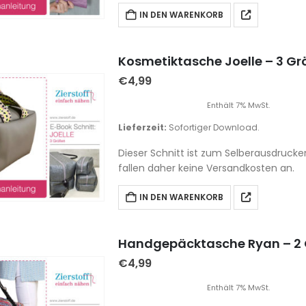
IN DEN WARENKORB
Kosmetiktasche Joelle – 3 G
€
4,99
Enthält 7% MwSt.
Lieferzeit:
Sofortiger Download.
Dieser Schnitt ist zum Selberausdrucke
fallen daher keine Versandkosten an.
IN DEN WARENKORB
Handgepäcktasche Ryan – 2
€
4,99
Enthält 7% MwSt.