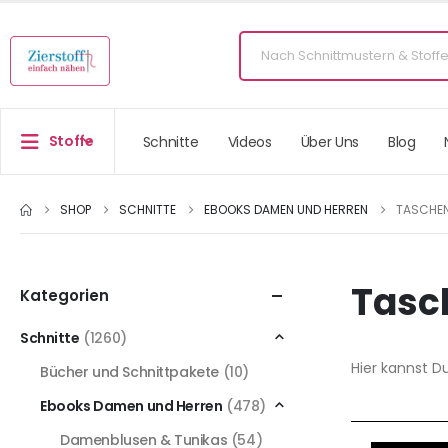
Stoffe
Schnitte
Videos
Über Uns
Blog
SHOP
SCHNITTE
EBOOKS DAMEN UND HERREN
TASCHEN
Tasc
Kategorien
Schnitte
(1260)
Hier kannst D
Bücher und Schnittpakete
(10)
Ebooks Damen und Herren
(478)
Damenblusen & Tunikas
(54)