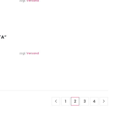
zzgl.
Versand
TA”
zzgl.
Versand
1
2
3
4