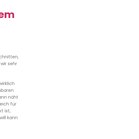
rem
chnitten,
wir sehr
irklich
nbaren
dann näht
eich für
 ist,
ill kann