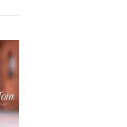
Neue Sommerstoffe….
25
Wir haben neue Sommerstoffe in tollen Desig
Mai
genähten...
read more