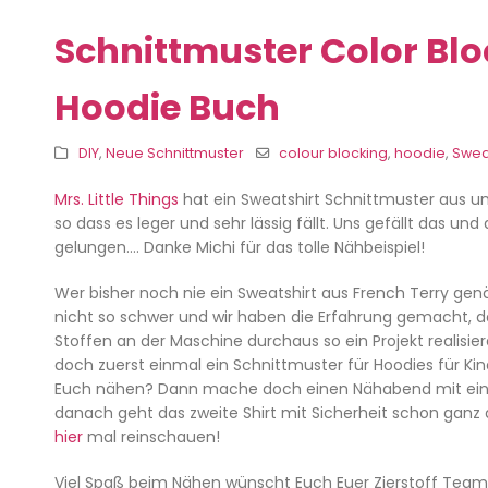
Schnittmuster Color Bl
Hoodie Buch
DIY
,
Neue Schnittmuster
colour blocking
,
hoodie
,
Swea
Mrs. Little Things
hat ein Sweatshirt Schnittmuster aus u
so dass es leger und sehr lässig fällt. Uns gefällt das 
gelungen…. Danke Michi für das tolle Nähbeispiel!
Wer bisher noch nie ein Sweatshirt aus French Terry genäh
nicht so schwer und wir haben die Erfahrung gemacht,
Stoffen an der Maschine durchaus so ein Projekt realisi
doch zuerst einmal ein Schnittmuster für Hoodies für Kind
Euch nähen? Dann mache doch einen Nähabend mit einer 
danach geht das zweite Shirt mit Sicherheit schon ganz 
hier
mal reinschauen!
Viel Spaß beim Nähen wünscht Euch Euer Zierstoff Team