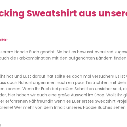
ocking Sweatshirt aus unse
thirt
nserem Hoodie Buch genäht. Sie hat es bewusst oversized zuges
und auch die Farbkombination mit den aufgenähten Bändern finden 
t hat und Lust darauf hat sollte es doch mal versuchen! Es ist w
 dass auch Nähanfängerinnen nach ein paar Testnähten mit deh
eren können. Wenn Ihr Euch bei großen Schnitten unsicher seid, 
er, hier haben wir auch eine große Auswahl im Shop. Wollt Ihr gl
erfahrenen Nähfreundin wenn es Euer erstes Sweatshirt Projekt
alleine! Wer mehr von dem Inhalt unseres Hoodie Buches sehen w
!